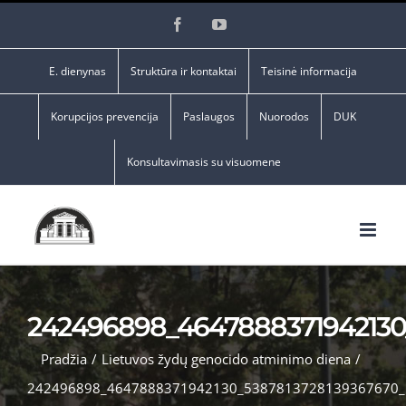
Skip
Facebook
YouTube
to
content
E. dienynas
Struktūra ir kontaktai
Teisinė informacija
Korupcijos prevencija
Paslaugos
Nuorodos
DUK
Konsultavimasis su visuomene
242496898_4647888371942130
Pradžia
/
Lietuvos žydų genocido atminimo diena
/
242496898_4647888371942130_5387813728139367670_