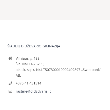
ŠIAULIŲ DIDŽDVARIO GIMNAZIJA
Vilniaus g. 188,
Šiauliai LT-76299,
atsisk. sąsk. Nr.LT507300010002409897 „Swedbank“
AB.
+370 41 431514
rastine@didzdvaris.lt