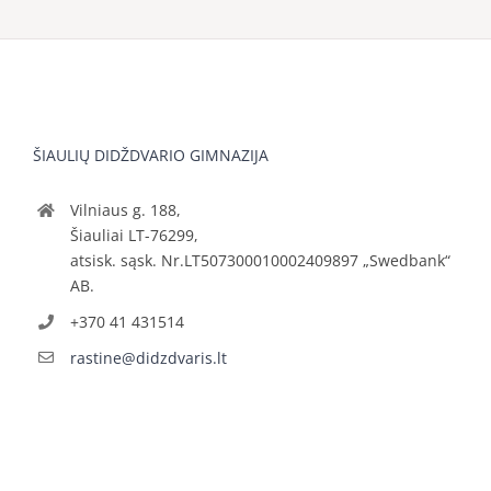
ŠIAULIŲ DIDŽDVARIO GIMNAZIJA
Vilniaus g. 188,
Šiauliai LT-76299,
atsisk. sąsk. Nr.LT507300010002409897 „Swedbank“
AB.
+370 41 431514
rastine@didzdvaris.lt