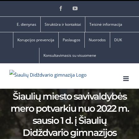
Skip
Facebook
YouTube
to
content
E. dienynas
Struktūra ir kontaktai
Teisinė informacija
Korupcijos prevencija
Paslaugos
Nuorodos
DUK
Konsultavimasis su visuomene
Šiaulių miesto savivaldybės
mero potvarkiu nuo 2022 m.
sausio 1 d. į Šiaulių
Didždvario gimnazijos