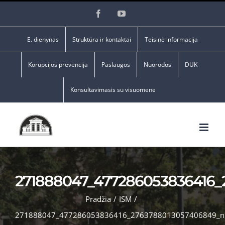
Skip
Facebook
YouTube
to
content
E. dienynas
Struktūra ir kontaktai
Teisinė informacija
Korupcijos prevencija
Paslaugos
Nuorodos
DUK
Konsultavimasis su visuomene
271888047_477286053836416_
Pradžia
/
ISM
/
271888047_477286053836416_2763788013057406849_n