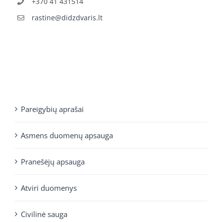
+370 41 431514
rastine@didzdvaris.lt
Pareigybių aprašai
Asmens duomenų apsauga
Pranešėjų apsauga
Atviri duomenys
Civilinė sauga