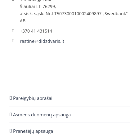
Šiauliai LT-76299,
atsisk. sąsk. Nr.LT507300010002409897 „Swedbank“
AB.
+370 41 431514
rastine@didzdvaris.lt
Pareigybių aprašai
Asmens duomenų apsauga
Pranešėjų apsauga