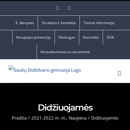
Skip
Facebook
YouTube
to
content
E. dienynas
Struktūra ir kontaktai
Teisinė informacija
Korupcijos prevencija
Paslaugos
Nuorodos
DUK
Konsultavimasis su visuomene
Didžiuojamės
Pradžia
/
2021-2022 m. m.
,
Naujiena
/
Didžiuojamės