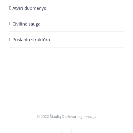
Atviri duomenys
Civilinė sauga
Puslapio struktūra
© 2022 Šiaulių Didždvario gimnazija
Facebook
YouTube