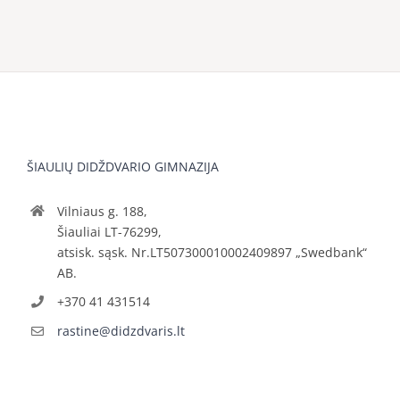
ŠIAULIŲ DIDŽDVARIO GIMNAZIJA
Vilniaus g. 188,
Šiauliai LT-76299,
atsisk. sąsk. Nr.LT507300010002409897 „Swedbank“
AB.
+370 41 431514
rastine@didzdvaris.lt