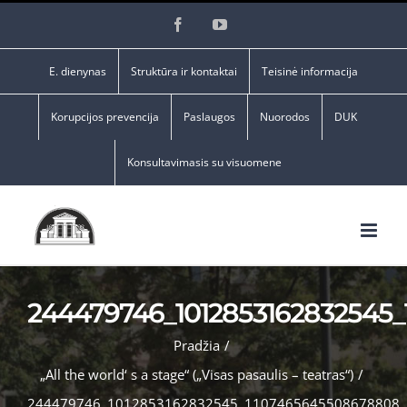
Skip
Facebook
YouTube
to
content
E. dienynas
Struktūra ir kontaktai
Teisinė informacija
Korupcijos prevencija
Paslaugos
Nuorodos
DUK
Konsultavimasis su visuomene
244479746_1012853162832545
Pradžia
/
„All the world‘ s a stage“ („Visas pasaulis – teatras“)
/
244479746_1012853162832545_1107465645508678808_