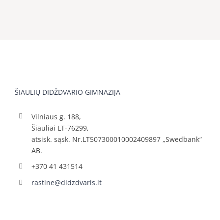
ŠIAULIŲ DIDŽDVARIO GIMNAZIJA
Vilniaus g. 188,
Šiauliai LT-76299,
atsisk. sąsk. Nr.LT507300010002409897 „Swedbank“
AB.
+370 41 431514
rastine@didzdvaris.lt