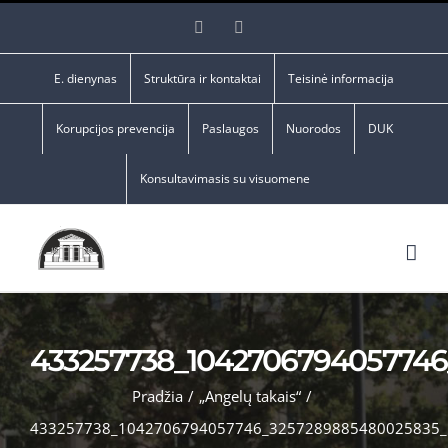
Skip
Facebook
YouTube
to
content
E. dienynas
Struktūra ir kontaktai
Teisinė informacija
Korupcijos prevencija
Paslaugos
Nuorodos
DUK
Konsultavimasis su visuomene
433257738_104270679405774
Pradžia
/
„Angelų takais“
/
433257738_1042706794057746_3257289885480025835_