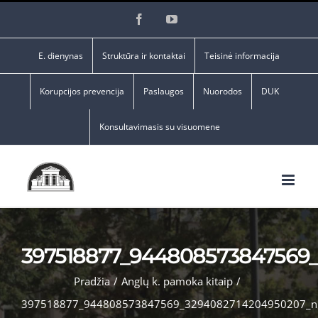
Skip
Facebook
YouTube
to
content
E. dienynas
Struktūra ir kontaktai
Teisinė informacija
Korupcijos prevencija
Paslaugos
Nuorodos
DUK
Konsultavimasis su visuomene
397518877_944808573847569
Pradžia
/
Anglų k. pamoka kitaip
/
397518877_944808573847569_3294082714204950207_n