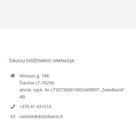
ŠIAULIŲ DIDŽDVARIO GIMNAZIJA
Vilniaus g. 188,
Šiauliai LT-76299,
atsisk. sąsk. Nr.LT507300010002409897 „Swedbank“
AB.
+370 41 431514
rastine@didzdvaris.lt