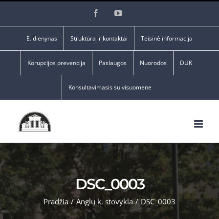
Skip
Facebook
YouTube
to
content
E. dienynas
Struktūra ir kontaktai
Teisinė informacija
Korupcijos prevencija
Paslaugos
Nuorodos
DUK
Konsultavimasis su visuomene
DSC_0003
Pradžia
/
Anglų k. stovykla
/
DSC_0003