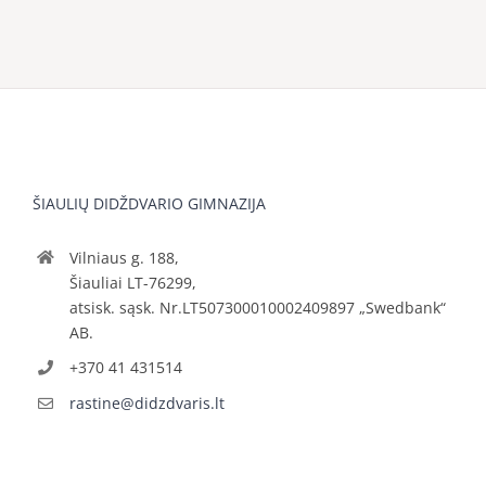
ŠIAULIŲ DIDŽDVARIO GIMNAZIJA
Vilniaus g. 188,
Šiauliai LT-76299,
atsisk. sąsk. Nr.LT507300010002409897 „Swedbank“
AB.
+370 41 431514
rastine@didzdvaris.lt