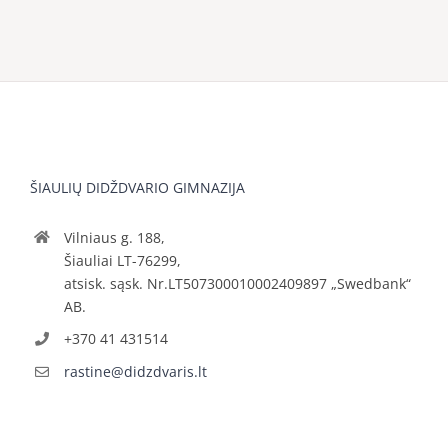
ŠIAULIŲ DIDŽDVARIO GIMNAZIJA
Vilniaus g. 188,
Šiauliai LT-76299,
atsisk. sąsk. Nr.LT507300010002409897 „Swedbank“
AB.
+370 41 431514
rastine@didzdvaris.lt