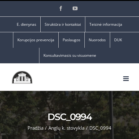
Skip
Facebook
YouTube
to
content
E. dienynas
Struktūra ir kontaktai
Teisinė informacija
Korupcijos prevencija
Paslaugos
Nuorodos
DUK
Konsultavimasis su visuomene
DSC_0994
Pradžia
/
Anglų k. stovykla
/
DSC_0994