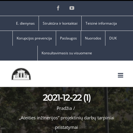
Skip
Facebook
YouTube
to
content
E. dienynas
Struktūra ir kontaktai
Teisinė informacija
Korupcijos prevencija
Paslaugos
Nuorodos
DUK
Konsultavimasis su visuomene
2021-12-22 (1)
Pradžia
/
„Ateities inžinerijos“ projektinių darbų tarpiniai
pristatymai