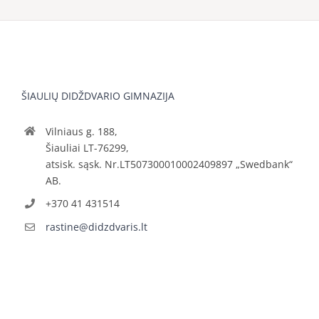
ŠIAULIŲ DIDŽDVARIO GIMNAZIJA
Vilniaus g. 188,
Šiauliai LT-76299,
atsisk. sąsk. Nr.LT507300010002409897 „Swedbank“
AB.
+370 41 431514
rastine@didzdvaris.lt