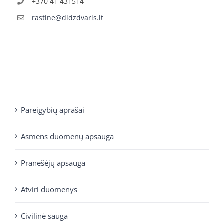
+370 41 431514
rastine@didzdvaris.lt
Pareigybių aprašai
Asmens duomenų apsauga
Pranešėjų apsauga
Atviri duomenys
Civilinė sauga