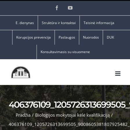
Skip
Facebook
YouTube
to
content
E. dienynas
Struktūra ir kontaktai
Teisinė informacija
Korupcijos prevencija
Paslaugos
Nuorodos
DUK
Konsultavimasis su visuomene
406376109_1205726313699505
Pradžia
/
Biologijos mokytojai kėlė kvalifikaciją
/
406376109_1205726313699505_9008605381807925482_