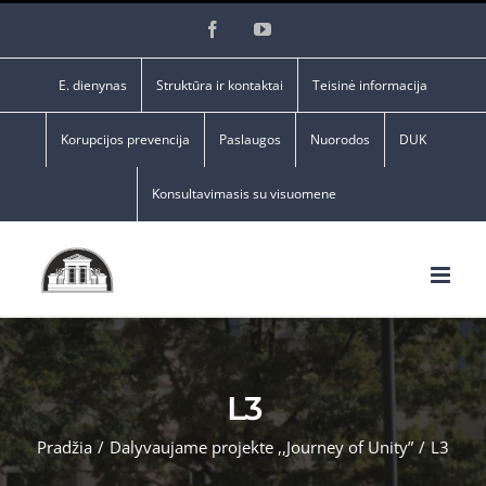
Skip
Facebook
YouTube
to
content
E. dienynas
Struktūra ir kontaktai
Teisinė informacija
Korupcijos prevencija
Paslaugos
Nuorodos
DUK
Konsultavimasis su visuomene
L3
Pradžia
/
Dalyvaujame projekte ,,Journey of Unity”
/
L3