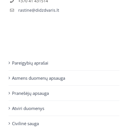
+370 41 431514
rastine@didzdvaris.lt
Pareigybių aprašai
Asmens duomenų apsauga
Pranešėjų apsauga
Atviri duomenys
Civilinė sauga