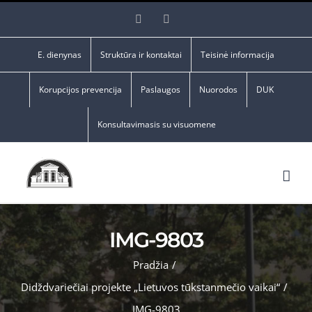
Skip
Facebook
YouTube
to
content
E. dienynas
Struktūra ir kontaktai
Teisinė informacija
Korupcijos prevencija
Paslaugos
Nuorodos
DUK
Konsultavimasis su visuomene
IMG-9803
Pradžia
/
Didždvariečiai projekte „Lietuvos tūkstanmečio vaikai“
/
IMG-9803