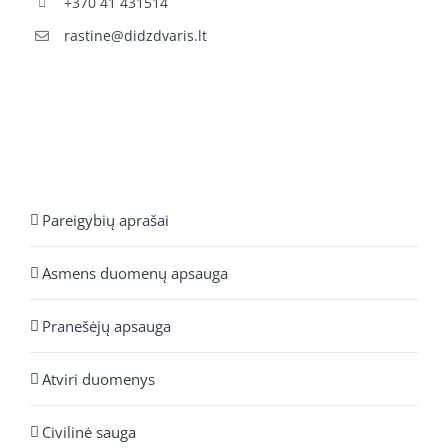
+370 41 431514
rastine@didzdvaris.lt
Pareigybių aprašai
Asmens duomenų apsauga
Pranešėjų apsauga
Atviri duomenys
Civilinė sauga