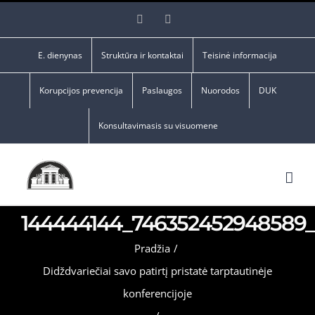
Skip
Facebook
YouTube
to
content
E. dienynas
Struktūra ir kontaktai
Teisinė informacija
Korupcijos prevencija
Paslaugos
Nuorodos
DUK
Konsultavimasis su visuomene
144444144_746352452948589_
Pradžia
/
Didždvariečiai savo patirtį pristatė tarptautinėje
konferencijoje