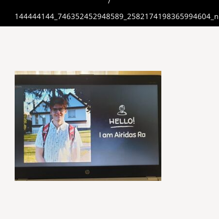
/
144444144_746352452948589_2582174198365994604_n