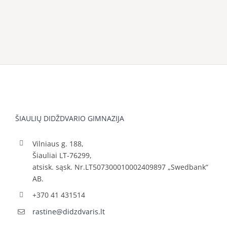
ŠIAULIŲ DIDŽDVARIO GIMNAZIJA
Vilniaus g. 188,
Šiauliai LT-76299,
atsisk. sąsk. Nr.LT507300010002409897 „Swedbank“
AB.
+370 41 431514
rastine@didzdvaris.lt