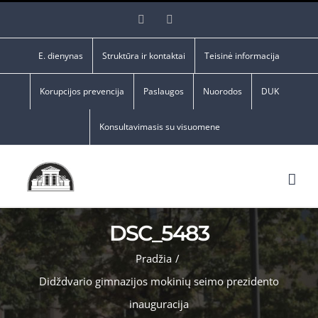
Skip
Facebook
YouTube
to
content
E. dienynas
Struktūra ir kontaktai
Teisinė informacija
Korupcijos prevencija
Paslaugos
Nuorodos
DUK
Konsultavimasis su visuomene
DSC_5483
Pradžia
/
Didždvario gimnazijos mokinių seimo prezidento
inauguracija