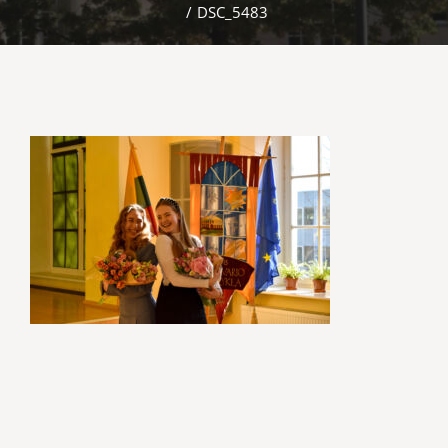
/
DSC_5483