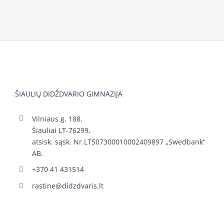
ŠIAULIŲ DIDŽDVARIO GIMNAZIJA
Vilniaus g. 188,
Šiauliai LT-76299,
atsisk. sąsk. Nr.LT507300010002409897 „Swedbank“
AB.
+370 41 431514
rastine@didzdvaris.lt