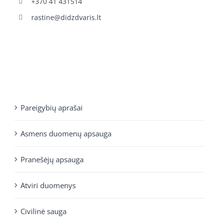
+370 41 431514
rastine@didzdvaris.lt
Pareigybių aprašai
Asmens duomenų apsauga
Pranešėjų apsauga
Atviri duomenys
Civilinė sauga