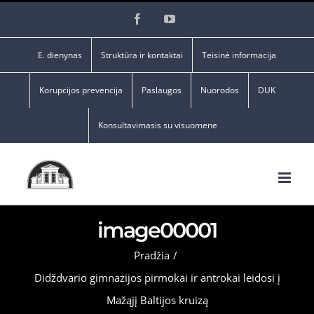
Skip
Facebook
YouTube
to
content
E. dienynas
Struktūra ir kontaktai
Teisinė informacija
Korupcijos prevencija
Paslaugos
Nuorodos
DUK
Konsultavimasis su visuomene
image00001
Pradžia
/
Didždvario gimnazijos pirmokai ir antrokai leidosi į
Mažąjį Baltijos kruizą