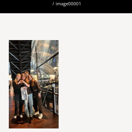
/
image00001