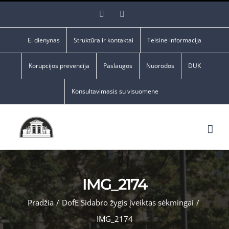
Skip
Facebook
YouTube
to
content
E. dienynas
Struktūra ir kontaktai
Teisinė informacija
Korupcijos prevencija
Paslaugos
Nuorodos
DUK
Konsultavimasis su visuomene
IMG_2174
Pradžia
/
DofE Sidabro žygis įveiktas sėkmingai
/
IMG_2174