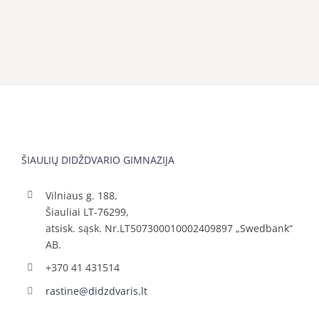
ŠIAULIŲ DIDŽDVARIO GIMNAZIJA
Vilniaus g. 188,
Šiauliai LT-76299,
atsisk. sąsk. Nr.LT507300010002409897 „Swedbank“
AB.
+370 41 431514
rastine@didzdvaris.lt