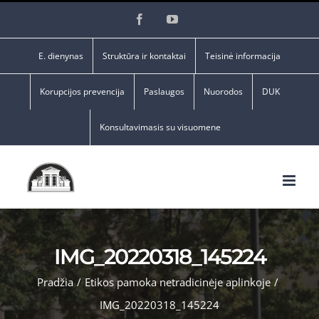
Skip
Facebook
YouTube
to
content
E. dienynas
Struktūra ir kontaktai
Teisinė informacija
Korupcijos prevencija
Paslaugos
Nuorodos
DUK
Konsultavimasis su visuomene
IMG_20220318_145224
Pradžia
/
Etikos pamoka netradicinėje aplinkoje
/
IMG_20220318_145224