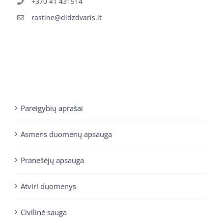
+370 41 431514
rastine@didzdvaris.lt
Pareigybių aprašai
Asmens duomenų apsauga
Pranešėjų apsauga
Atviri duomenys
Civilinė sauga