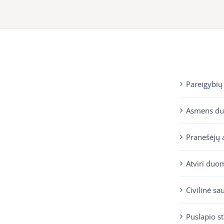
Pareigybių
Asmens d
Pranešėjų 
Atviri duo
Civilinė sa
Puslapio s