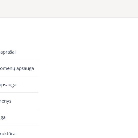
 aprašai
uomenų apsauga
apsauga
menys
uga
truktūra