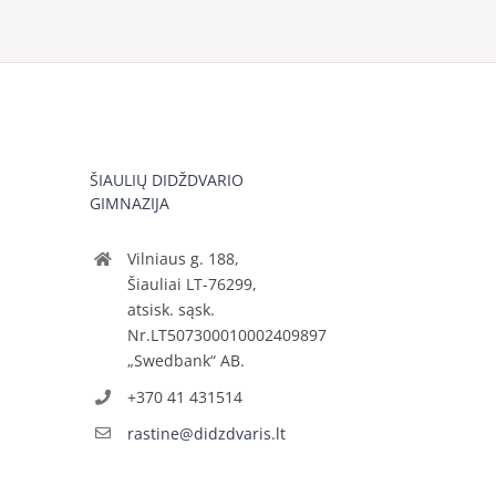
ŠIAULIŲ DIDŽDVARIO
GIMNAZIJA
Vilniaus g. 188,
Šiauliai LT-76299,
atsisk. sąsk.
Nr.LT507300010002409897
„Swedbank“ AB.
+370 41 431514
rastine@didzdvaris.lt