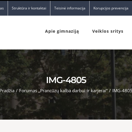
nas
Struktūra ir kontaktai
Teisinė informacija
Korupcijos prevencija
Apie gimnaziją
Veiklos sritys
IMG-4805
Pradžia
/
Forumas „Prancūzų kalba darbui ir karjerai“
/
IMG-480