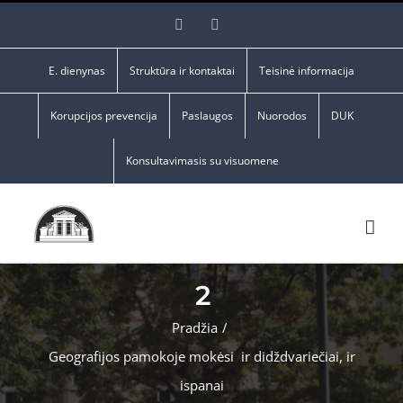
Skip
Facebook
YouTube
to
content
E. dienynas
Struktūra ir kontaktai
Teisinė informacija
Korupcijos prevencija
Paslaugos
Nuorodos
DUK
Konsultavimasis su visuomene
2
Pradžia
/
Geografijos pamokoje mokėsi ir didždvariečiai, ir
ispanai