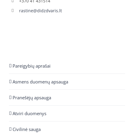
+370 41 431514
rastine@didzdvaris.lt
Pareigybių aprašai
Asmens duomenų apsauga
Pranešėjų apsauga
Atviri duomenys
Civilinė sauga