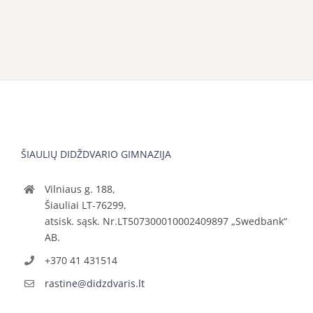
ŠIAULIŲ DIDŽDVARIO GIMNAZIJA
Vilniaus g. 188,
Šiauliai LT-76299,
atsisk. sąsk. Nr.LT507300010002409897 „Swedbank“
AB.
+370 41 431514
rastine@didzdvaris.lt