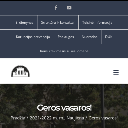
Skip
Facebook
YouTube
to
content
E. dienynas
Struktūra ir kontaktai
Teisinė informacija
Korupcijos prevencija
Paslaugos
Nuorodos
DUK
Konsultavimasis su visuomene
Geros vasaros!
Pradžia
/
2021-2022 m. m.
,
Naujiena
/
Geros vasaros!