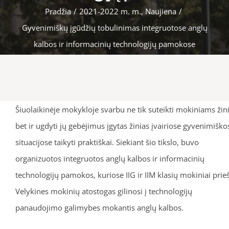
Pradžia
/
2021-2022 m. m.
,
Naujiena
/
Gyvenimiškų įgūdžių tobulinimas integruotose anglų
kalbos ir informacinių technologijų pamokose
Šiuolaikinėje mokykloje svarbu ne tik suteikti mokiniams žin
bet ir ugdyti jų gebėjimus įgytas žinias įvairiose gyvenimiško
situacijose taikyti praktiškai. Siekiant šio tikslo, buvo
organizuotos integruotos anglų kalbos ir informacinių
technologijų pamokos, kuriose IIG ir IIM klasių mokiniai prie
Velykines mokinių atostogas gilinosi į technologijų
panaudojimo galimybes mokantis anglų kalbos.