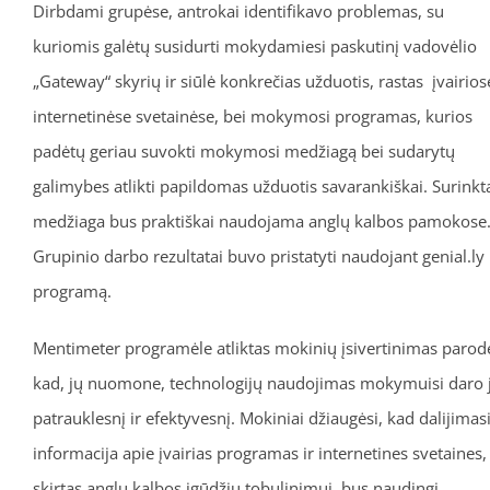
Dirbdami grupėse, antrokai identifikavo problemas, su
kuriomis galėtų susidurti mokydamiesi paskutinį vadovėlio
„Gateway“ skyrių ir siūlė konkrečias užduotis, rastas įvairios
internetinėse svetainėse, bei mokymosi programas, kurios
padėtų geriau suvokti mokymosi medžiagą bei sudarytų
galimybes atlikti papildomas užduotis savarankiškai. Surinkt
medžiaga bus praktiškai naudojama anglų kalbos pamokose
Grupinio darbo rezultatai buvo pristatyti naudojant genial.ly
programą.
Mentimeter programėle atliktas mokinių įsivertinimas parod
kad, jų nuomone, technologijų naudojimas mokymuisi daro j
patrauklesnį ir efektyvesnį. Mokiniai džiaugėsi, kad dalijimas
informacija apie įvairias programas ir internetines svetaines,
skirtas anglų kalbos įgūdžių tobulinimui, bus naudingi