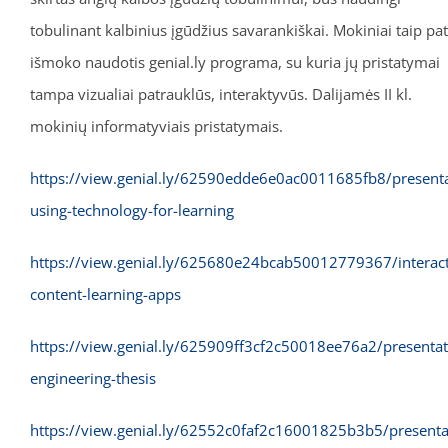
tobulinant kalbinius įgūdžius savarankiškai. Mokiniai taip pat
išmoko naudotis genial.ly programa, su kuria jų pristatymai
tampa vizualiai patrauklūs, interaktyvūs. Dalijamės II kl.
mokinių informatyviais pristatymais.
https://view.genial.ly/62590edde6e0ac0011685fb8/presenta
using-technology-for-learning
https://view.genial.ly/625680e24bcab50012779367/interact
content-learning-apps
https://view.genial.ly/625909ff3cf2c50018ee76a2/presentat
engineering-thesis
https://view.genial.ly/62552c0faf2c16001825b3b5/presenta