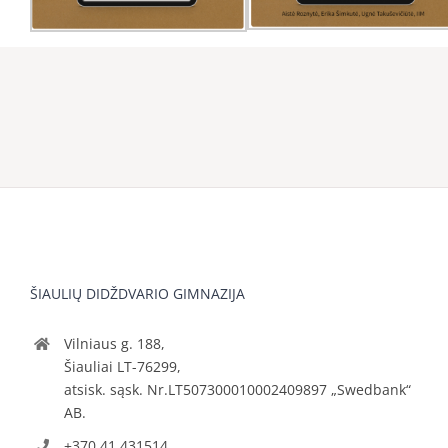
ŠIAULIŲ DIDŽDVARIO GIMNAZIJA
Vilniaus g. 188,
Šiauliai LT-76299,
atsisk. sąsk. Nr.LT507300010002409897 „Swedbank“
AB.
+370 41 431514