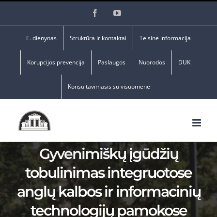
Skip
Facebook
YouTube
to
content
E. dienynas
Struktūra ir kontaktai
Teisinė informacija
Korupcijos prevencija
Paslaugos
Nuorodos
DUK
Konsultavimasis su visuomene
Gyvenimiškų įgūdžių
tobulinimas integruotose
anglų kalbos ir informacinių
technologijų pamokose