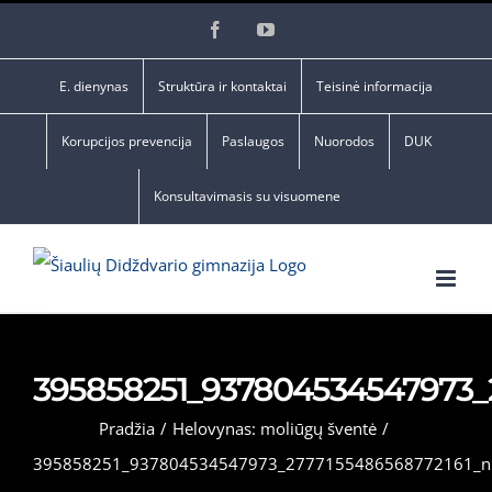
Skip
Facebook
YouTube
to
content
E. dienynas
Struktūra ir kontaktai
Teisinė informacija
Korupcijos prevencija
Paslaugos
Nuorodos
DUK
Konsultavimasis su visuomene
395858251_937804534547973_
Pradžia
/
Helovynas: moliūgų šventė
/
395858251_937804534547973_2777155486568772161_n