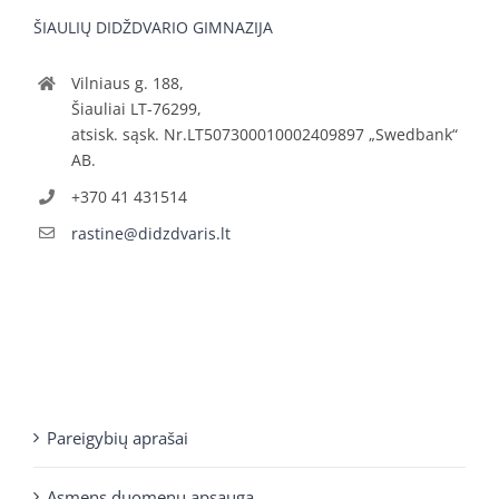
ŠIAULIŲ DIDŽDVARIO GIMNAZIJA
Vilniaus g. 188,
Šiauliai LT-76299,
atsisk. sąsk. Nr.LT507300010002409897 „Swedbank“
AB.
+370 41 431514
rastine@didzdvaris.lt
Pareigybių aprašai
Asmens duomenų apsauga