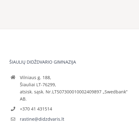
ŠIAULIŲ DIDŽDVARIO GIMNAZIJA
Vilniaus g. 188,
Šiauliai LT-76299,
atsisk. sąsk. Nr.LT507300010002409897 „Swedbank“
AB.
+370 41 431514
rastine@didzdvaris.lt