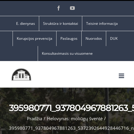
Skip
Facebook
YouTube
to
content
E. dienynas
Struktūra ir kontaktai
Teisinė informacija
Korupcijos prevencija
Paslaugos
Nuorodos
DUK
Konsultavimasis su visuomene
395980771_937804967881263_
Pradžia
/
Helovynas: moliūgų šventė
/
395980771_937804967881263_5372392644928446716_n