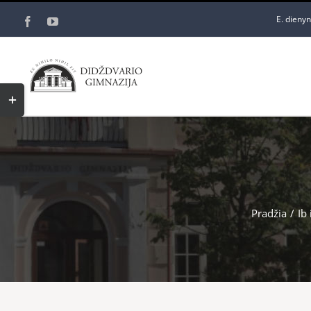
Skip
E. dieny
Facebook
YouTube
to
content
Toggle
Sliding
Bar
Area
Pradžia
/
Ib