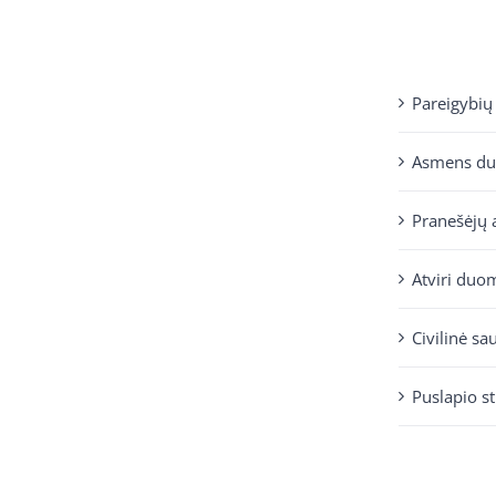
Pareigybių
Asmens d
Pranešėjų 
Atviri duo
Civilinė sa
Puslapio s