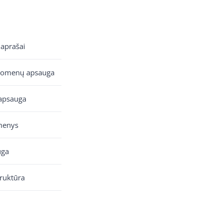
 aprašai
uomenų apsauga
apsauga
menys
uga
truktūra