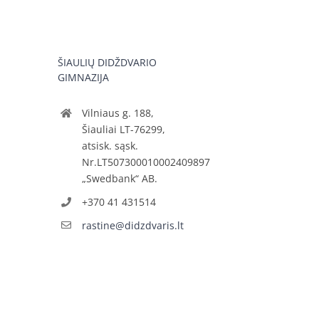
ŠIAULIŲ DIDŽDVARIO
GIMNAZIJA
Vilniaus g. 188,
Šiauliai LT-76299,
atsisk. sąsk.
Nr.LT507300010002409897
„Swedbank“ AB.
+370 41 431514
rastine@didzdvaris.lt