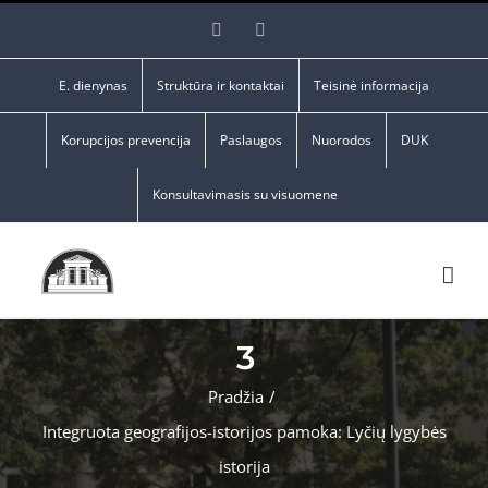
Skip
Facebook
YouTube
to
content
E. dienynas
Struktūra ir kontaktai
Teisinė informacija
Korupcijos prevencija
Paslaugos
Nuorodos
DUK
Konsultavimasis su visuomene
3
Pradžia
/
Integruota geografijos-istorijos pamoka: Lyčių lygybės
istorija