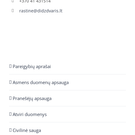
+370 41 431514
rastine@didzdvaris.lt
Pareigybių aprašai
Asmens duomenų apsauga
Pranešėjų apsauga
Atviri duomenys
Civilinė sauga