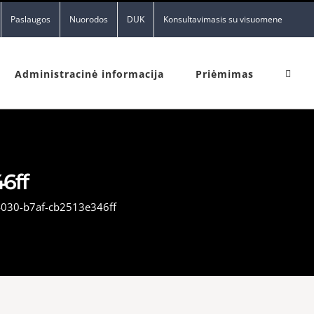
Paslaugos
Nuorodos
DUK
Konsultavimasis su visuomene
Administracinė informacija
Priėmimas
6ff
030-b7af-cb2513e346ff