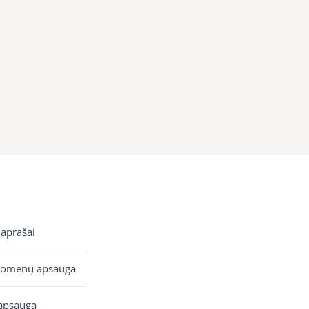
 aprašai
uomenų apsauga
apsauga