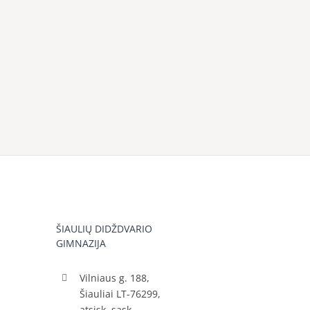
ŠIAULIŲ DIDŽDVARIO
GIMNAZIJA
Vilniaus g. 188,
Šiauliai LT-76299,
atsisk. sąsk.