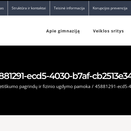
nas
Struktūra ir kontaktai
Teisinė informacija
Korupcijos prevencija
Apie gimnaziją
Veiklos sritys
881291-ecd5-4030-b7af-cb2513e34
lietiškumo pagrindų ir fizinio ugdymo pamoka
/
45881291-ecd5-4