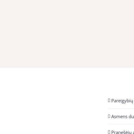
Pareigybių
Asmens d
Pranešėjų 