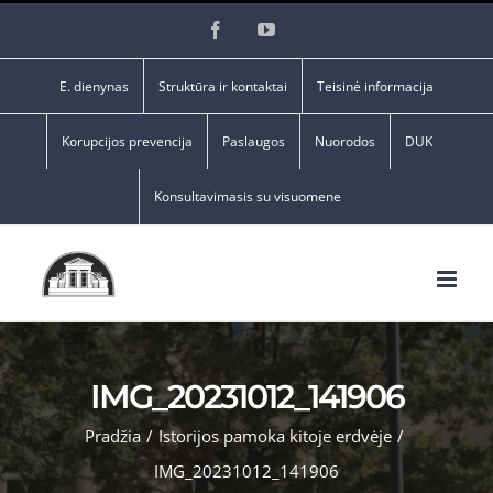
Skip
Facebook
YouTube
to
content
E. dienynas
Struktūra ir kontaktai
Teisinė informacija
Korupcijos prevencija
Paslaugos
Nuorodos
DUK
Konsultavimasis su visuomene
IMG_20231012_141906
Pradžia
/
Istorijos pamoka kitoje erdvėje
/
IMG_20231012_141906