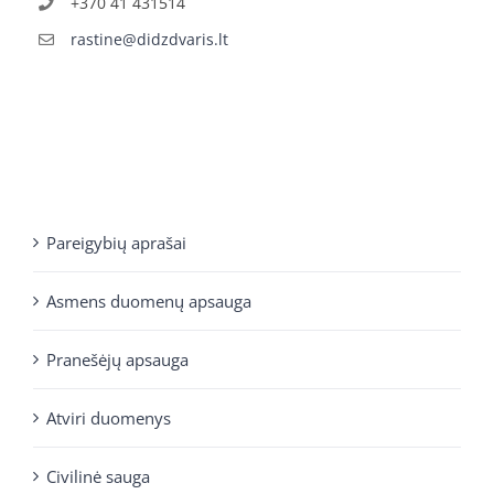
+370 41 431514
rastine@didzdvaris.lt
Pareigybių aprašai
Asmens duomenų apsauga
Pranešėjų apsauga
Atviri duomenys
Civilinė sauga