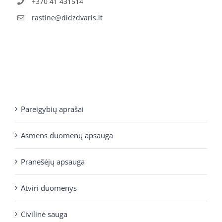
+370 41 431514
rastine@didzdvaris.lt
Pareigybių aprašai
Asmens duomenų apsauga
Pranešėjų apsauga
Atviri duomenys
Civilinė sauga