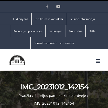
Skip
Facebook
YouTube
to
content
E. dienynas
Struktūra ir kontaktai
Teisinė informacija
Korupcijos prevencija
Paslaugos
Nuorodos
DUK
Konsultavimasis su visuomene
IMG_20231012_142154
Pradžia
/
Istorijos pamoka kitoje erdvėje
/
IMG_20231012_142154