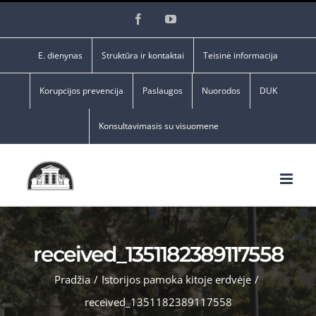
Skip
Facebook
YouTube
to
content
E. dienynas
Struktūra ir kontaktai
Teisinė informacija
Korupcijos prevencija
Paslaugos
Nuorodos
DUK
Konsultavimasis su visuomene
received_1351182389117558
Pradžia
/
Istorijos pamoka kitoje erdvėje
/
received_1351182389117558