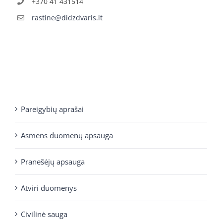
+370 41 431514
rastine@didzdvaris.lt
Pareigybių aprašai
Asmens duomenų apsauga
Pranešėjų apsauga
Atviri duomenys
Civilinė sauga