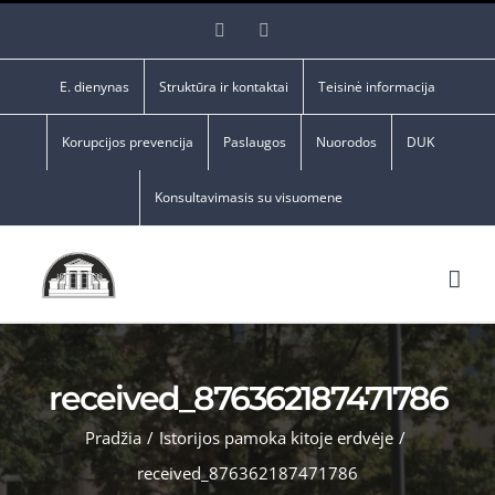
Skip
Facebook
YouTube
to
content
E. dienynas
Struktūra ir kontaktai
Teisinė informacija
Korupcijos prevencija
Paslaugos
Nuorodos
DUK
Konsultavimasis su visuomene
received_876362187471786
Pradžia
/
Istorijos pamoka kitoje erdvėje
/
received_876362187471786