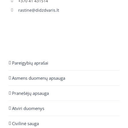
+370 41 431514
rastine@didzdvaris.lt
Pareigybių aprašai
Asmens duomenų apsauga
Pranešėjų apsauga
Atviri duomenys
Civilinė sauga