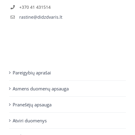
+370 41 431514
rastine@didzdvaris.lt
Pareigybių aprašai
Asmens duomenų apsauga
Pranešėjų apsauga
Atviri duomenys