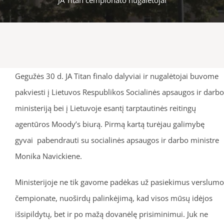
Gegužės 30 d. JA Titan finalo dalyviai ir nugalėtojai buvome
pakviesti į Lietuvos Respublikos Socialinės apsaugos ir darbo
ministeriją bei į Lietuvoje esantį tarptautinės reitingų
agentūros Moody’s biurą. Pirmą kartą turėjau galimybę
gyvai pabendrauti su socialinės apsaugos ir darbo ministre
Monika Navickiene.
Ministerijoje ne tik gavome padėkas už pasiekimus verslumo
čempionate, nuoširdų palinkėjimą, kad visos mūsų idėjos
išsipildytų, bet ir po mažą dovanėlę prisiminimui. Juk ne