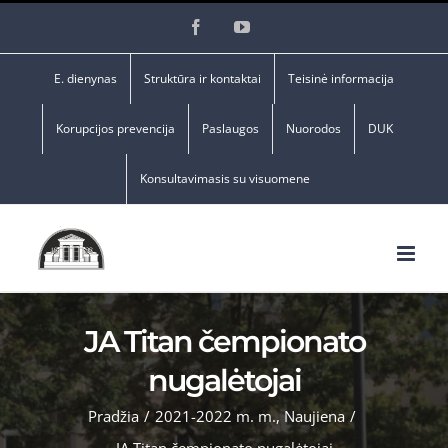
Skip
Facebook
YouTube
to
content
E. dienynas
Struktūra ir kontaktai
Teisinė informacija
Korupcijos prevencija
Paslaugos
Nuorodos
DUK
Konsultavimasis su visuomene
JA Titan čempionato
nugalėtojai
Pradžia
/
2021-2022 m. m.
,
Naujiena
/
JA Titan čempionato nugalėtojai