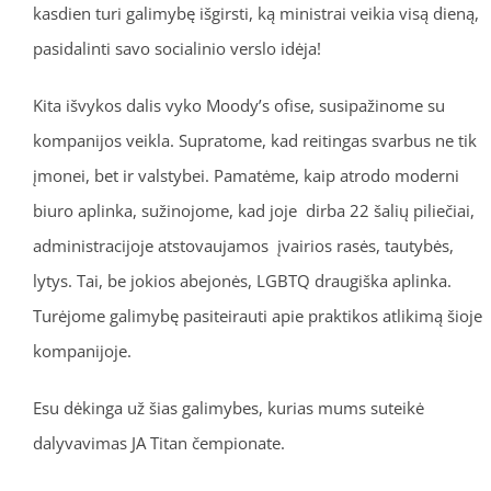
kasdien turi galimybę išgirsti, ką ministrai veikia visą dieną,
pasidalinti savo socialinio verslo idėja!
Kita išvykos dalis vyko Moody’s ofise, susipažinome su
kompanijos veikla. Supratome, kad reitingas svarbus ne tik
įmonei, bet ir valstybei. Pamatėme, kaip atrodo moderni
biuro aplinka, sužinojome, kad joje dirba 22 šalių piliečiai,
administracijoje atstovaujamos įvairios rasės, tautybės,
lytys. Tai, be jokios abejonės, LGBTQ draugiška aplinka.
Turėjome galimybę pasiteirauti apie praktikos atlikimą šioje
kompanijoje.
Esu dėkinga už šias galimybes, kurias mums suteikė
dalyvavimas JA Titan čempionate.