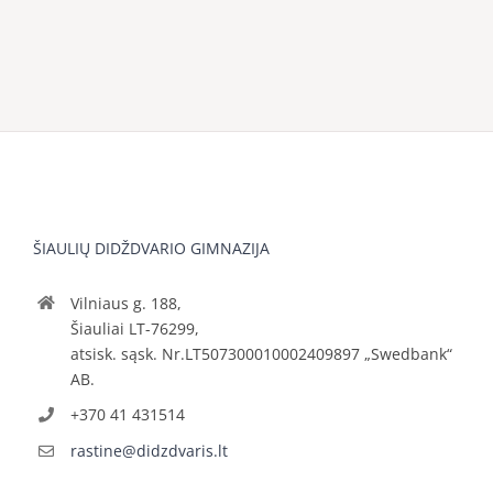
ŠIAULIŲ DIDŽDVARIO GIMNAZIJA
Vilniaus g. 188,
Šiauliai LT-76299,
atsisk. sąsk. Nr.LT507300010002409897 „Swedbank“
AB.
+370 41 431514
rastine@didzdvaris.lt