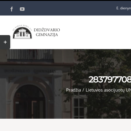
Skip
E. dieny
Facebook
YouTube
to
content
Toggle
Sliding
Bar
Area
283797708
Pradžia
/
Lietuvos asocijuotų U