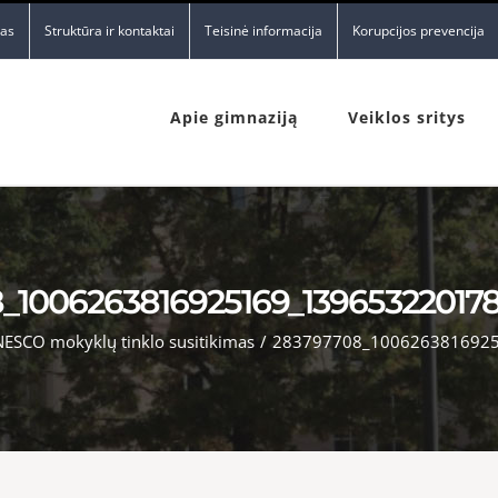
nas
Struktūra ir kontaktai
Teisinė informacija
Korupcijos prevencija
Apie gimnaziją
Veiklos sritys
_1006263816925169_13965322017
NESCO mokyklų tinklo susitikimas
/
283797708_100626381692