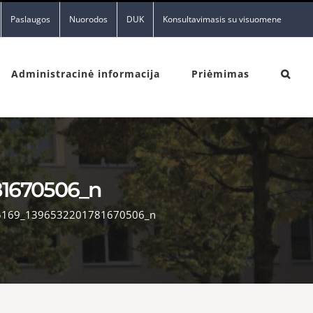
Paslaugos
Nuorodos
DUK
Konsultavimasis su visuomene
Administracinė informacija
Priėmimas
81670506_n
5169_1396532201781670506_n