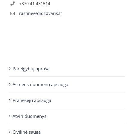
+370 41 431514
rastine@didzdvaris.lt
Pareigybių aprašai
Asmens duomenų apsauga
Pranešėjų apsauga
Atviri duomenys
Civilinė sauga