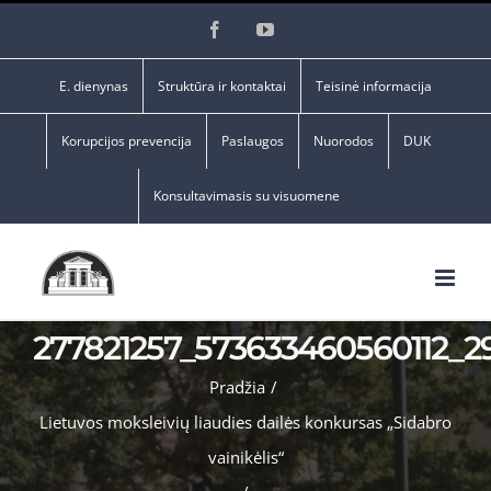
Skip
Facebook
YouTube
to
content
E. dienynas
Struktūra ir kontaktai
Teisinė informacija
Korupcijos prevencija
Paslaugos
Nuorodos
DUK
Konsultavimasis su visuomene
277821257_573633460560112_2
Pradžia
/
Lietuvos moksleivių liaudies dailės konkursas „Sidabro
vainikėlis“