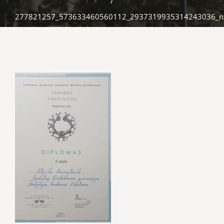
/
277821257_573633460560112_2937319935314243036_n