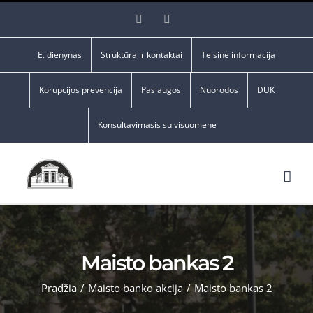
Skip
Facebook
YouTube
to
content
E. dienynas
Struktūra ir kontaktai
Teisinė informacija
Korupcijos prevencija
Paslaugos
Nuorodos
DUK
Konsultavimasis su visuomene
Maisto bankas 2
Pradžia
/
Maisto banko akcija
/
Maisto bankas 2