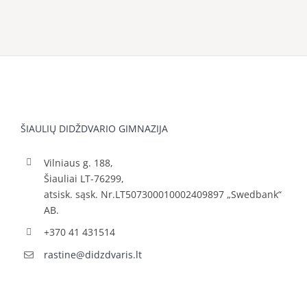
ŠIAULIŲ DIDŽDVARIO GIMNAZIJA
Vilniaus g. 188,
Šiauliai LT-76299,
atsisk. sąsk. Nr.LT507300010002409897 „Swedbank“
AB.
+370 41 431514
rastine@didzdvaris.lt