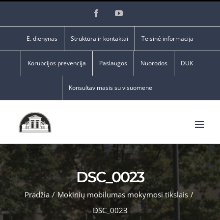
Skip
Facebook
YouTube
to
content
E. dienynas
Struktūra ir kontaktai
Teisinė informacija
Korupcijos prevencija
Paslaugos
Nuorodos
DUK
Konsultavimasis su visuomene
DSC_0023
Pradžia
/
Mokinių mobilumas mokymosi tikslais
/
DSC_0023