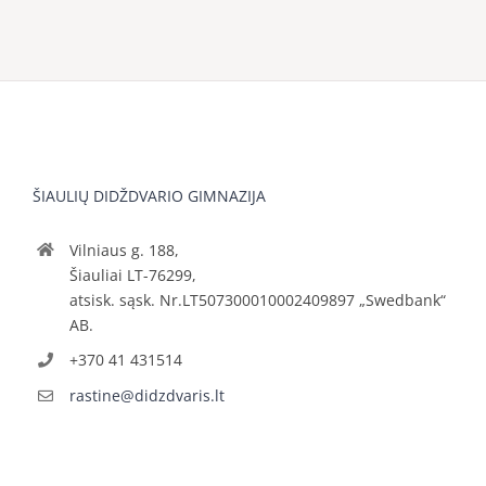
ŠIAULIŲ DIDŽDVARIO GIMNAZIJA
Vilniaus g. 188,
Šiauliai LT-76299,
atsisk. sąsk. Nr.LT507300010002409897 „Swedbank“
AB.
+370 41 431514
rastine@didzdvaris.lt