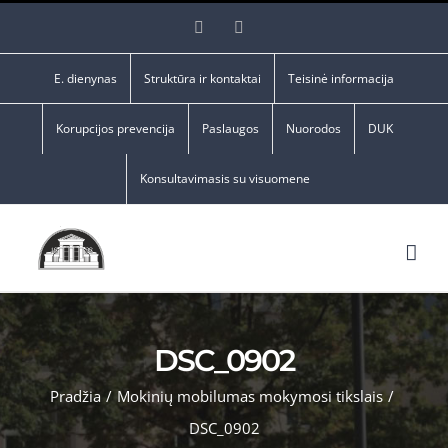
Skip
Facebook
YouTube
to
content
E. dienynas
Struktūra ir kontaktai
Teisinė informacija
Korupcijos prevencija
Paslaugos
Nuorodos
DUK
Konsultavimasis su visuomene
DSC_0902
Pradžia
/
Mokinių mobilumas mokymosi tikslais
/
DSC_0902