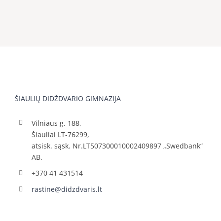
ŠIAULIŲ DIDŽDVARIO GIMNAZIJA
Vilniaus g. 188,
Šiauliai LT-76299,
atsisk. sąsk. Nr.LT507300010002409897 „Swedbank“
AB.
+370 41 431514
rastine@didzdvaris.lt