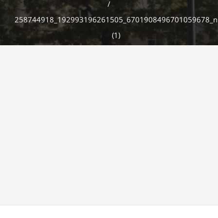
/
258744918_192993196261505_6701908496701059678_n
(1)