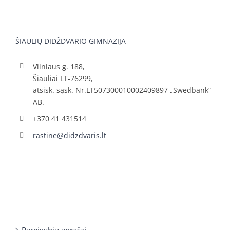
ŠIAULIŲ DIDŽDVARIO GIMNAZIJA
Vilniaus g. 188,
Šiauliai LT-76299,
atsisk. sąsk. Nr.LT507300010002409897 „Swedbank“
AB.
+370 41 431514
rastine@didzdvaris.lt
Pareigybių aprašai