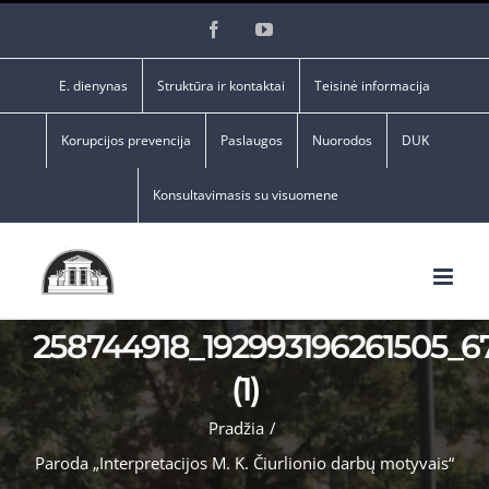
Skip
Facebook
YouTube
to
content
E. dienynas
Struktūra ir kontaktai
Teisinė informacija
Korupcijos prevencija
Paslaugos
Nuorodos
DUK
Konsultavimasis su visuomene
258744918_192993196261505_
(1)
Pradžia
/
Paroda „Interpretacijos M. K. Čiurlionio darbų motyvais“