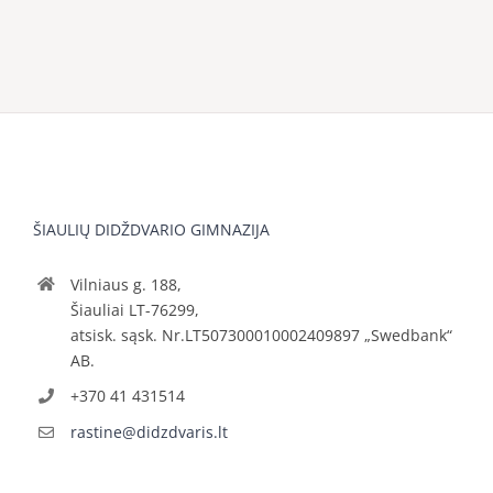
ŠIAULIŲ DIDŽDVARIO GIMNAZIJA
Vilniaus g. 188,
Šiauliai LT-76299,
atsisk. sąsk. Nr.LT507300010002409897 „Swedbank“
AB.
+370 41 431514
rastine@didzdvaris.lt