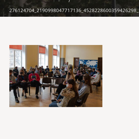
/
276124704_2190998047717136_4528228600359426298_