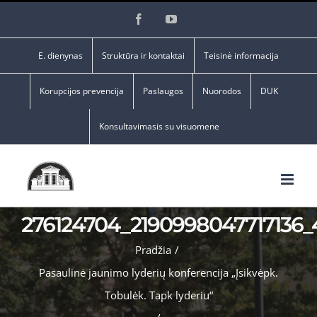
Skip
Facebook
YouTube
to
content
E. dienynas
Struktūra ir kontaktai
Teisinė informacija
Korupcijos prevencija
Paslaugos
Nuorodos
DUK
Konsultavimasis su visuomene
276124704_2190998047717136
Pradžia
/
Pasaulinė jaunimo lyderių konferencija „Įsikvėpk.
Tobulėk. Tapk lyderiu“