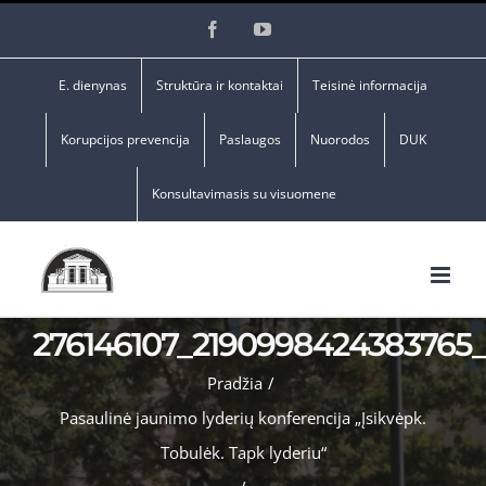
Skip
Facebook
YouTube
to
content
E. dienynas
Struktūra ir kontaktai
Teisinė informacija
Korupcijos prevencija
Paslaugos
Nuorodos
DUK
Konsultavimasis su visuomene
276146107_2190998424383765
Pradžia
/
Pasaulinė jaunimo lyderių konferencija „Įsikvėpk.
Tobulėk. Tapk lyderiu“