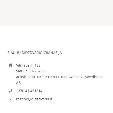
ŠIAULIŲ DIDŽDVARIO GIMNAZIJA
Vilniaus g. 188,
Šiauliai LT-76299,
atsisk. sąsk. Nr.LT507300010002409897 „Swedbank“
AB.
+370 41 431514
rastine@didzdvaris.lt