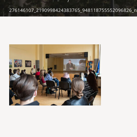
/
276146107_2190998424383765_948118755552096826_n