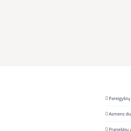
Pareigybių
Asmens d
Pranešėjų 