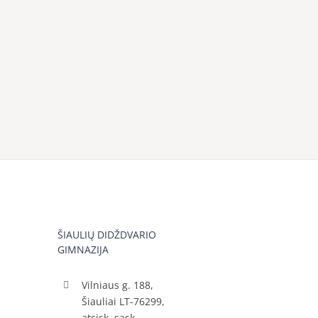
ŠIAULIŲ DIDŽDVARIO
GIMNAZIJA
Vilniaus g. 188,
Šiauliai LT-76299,
atsisk. sąsk.