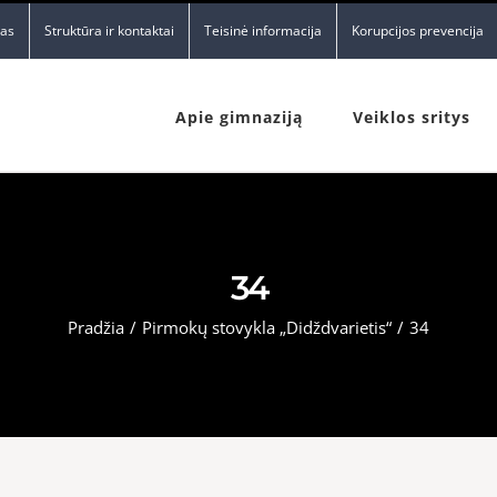
nas
Struktūra ir kontaktai
Teisinė informacija
Korupcijos prevencija
Apie gimnaziją
Veiklos sritys
34
Pradžia
/
Pirmokų stovykla „Didždvarietis“
/
34