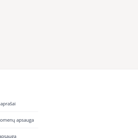
 aprašai
uomenų apsauga
apsauga