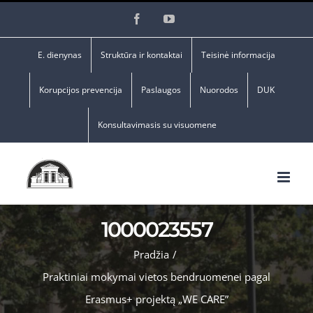
Skip
Facebook
YouTube
to
content
E. dienynas
Struktūra ir kontaktai
Teisinė informacija
Korupcijos prevencija
Paslaugos
Nuorodos
DUK
Konsultavimasis su visuomene
1000023557
Pradžia
/
Praktiniai mokymai vietos bendruomenei pagal
Erasmus+ projektą „WE CARE”