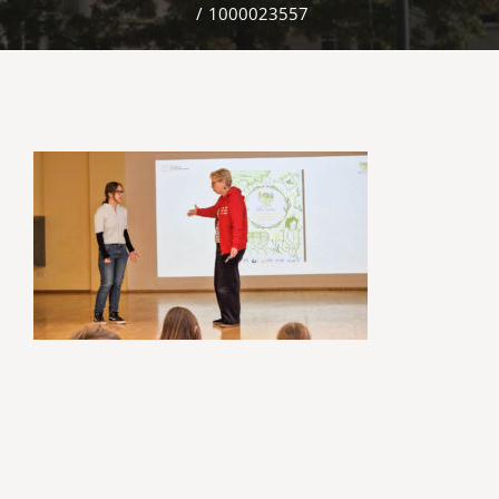
/
1000023557