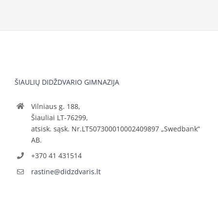
ŠIAULIŲ DIDŽDVARIO GIMNAZIJA
Vilniaus g. 188,
Šiauliai LT-76299,
atsisk. sąsk. Nr.LT507300010002409897 „Swedbank“
AB.
+370 41 431514
rastine@didzdvaris.lt