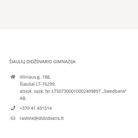
ŠIAULIŲ DIDŽDVARIO GIMNAZIJA
Vilniaus g. 188,
Šiauliai LT-76299,
atsisk. sąsk. Nr.LT507300010002409897 „Swedbank“
AB.
+370 41 431514
rastine@didzdvaris.lt