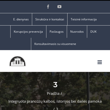
Skip
Facebook
YouTube
to
content
E. dienynas
Struktūra ir kontaktai
Teisinė informacija
Korupcijos prevencija
Paslaugos
Nuorodos
DUK
Konsultavimasis su visuomene
3
Pradžia
/
Integruota prancūzų kalbos, istorijos bei dailės pamoka
/
3