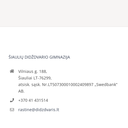
ŠIAULIŲ DIDŽDVARIO GIMNAZIJA
Vilniaus g. 188,
Šiauliai LT-76299,
atsisk. sąsk. Nr.LT507300010002409897 „Swedbank“
AB.
+370 41 431514
rastine@didzdvaris.lt