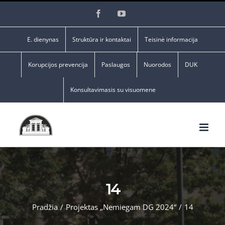
Skip
Facebook
YouTube
to
content
E. dienynas
Struktūra ir kontaktai
Teisinė informacija
Korupcijos prevencija
Paslaugos
Nuorodos
DUK
Konsultavimasis su visuomene
14
Pradžia
/
Projektas „Nemiegam DG 2024“
/
14