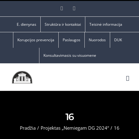
Skip
Facebook
YouTube
to
content
E. dienynas
Struktūra ir kontaktai
Teisinė informacija
Korupcijos prevencija
Paslaugos
Nuorodos
DUK
Konsultavimasis su visuomene
16
Pradžia
/
Projektas „Nemiegam DG 2024“
/
16