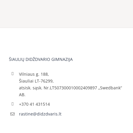
ŠIAULIŲ DIDŽDVARIO GIMNAZIJA
Vilniaus g. 188,
Šiauliai LT-76299,
atsisk. sąsk. Nr.LT507300010002409897 „Swedbank“
AB.
+370 41 431514
rastine@didzdvaris.lt