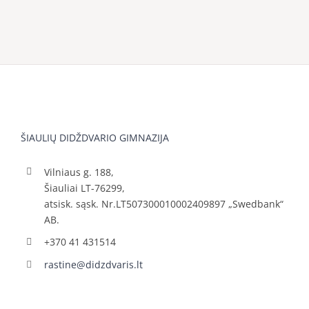
ŠIAULIŲ DIDŽDVARIO GIMNAZIJA
Vilniaus g. 188,
Šiauliai LT-76299,
atsisk. sąsk. Nr.LT507300010002409897 „Swedbank“
AB.
+370 41 431514
rastine@didzdvaris.lt