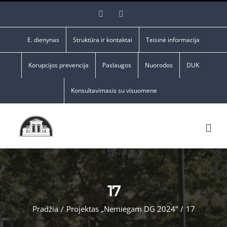
Skip
Facebook
YouTube
to
content
E. dienynas
Struktūra ir kontaktai
Teisinė informacija
Korupcijos prevencija
Paslaugos
Nuorodos
DUK
Konsultavimasis su visuomene
17
Pradžia
/
Projektas „Nemiegam DG 2024“
/
17