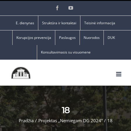
Skip
Facebook
YouTube
to
content
E. dienynas
Struktūra ir kontaktai
Teisinė informacija
Korupcijos prevencija
Paslaugos
Nuorodos
DUK
Konsultavimasis su visuomene
18
Pradžia
/
Projektas „Nemiegam DG 2024“
/
18