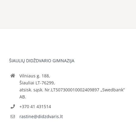
ŠIAULIŲ DIDŽDVARIO GIMNAZIJA
Vilniaus g. 188,
Šiauliai LT-76299,
atsisk. sąsk. Nr.LT507300010002409897 „Swedbank“
AB.
+370 41 431514
rastine@didzdvaris.lt