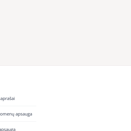
 aprašai
uomenų apsauga
apsauga