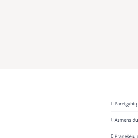
Pareigybių
Asmens d
Pranešėjų 