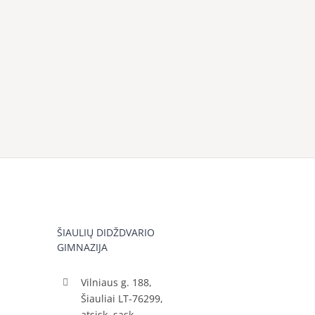
ŠIAULIŲ DIDŽDVARIO
GIMNAZIJA
Vilniaus g. 188,
Šiauliai LT-76299,
atsisk. sąsk.