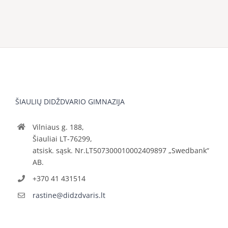
ŠIAULIŲ DIDŽDVARIO GIMNAZIJA
Vilniaus g. 188,
Šiauliai LT-76299,
atsisk. sąsk. Nr.LT507300010002409897 „Swedbank“
AB.
+370 41 431514
rastine@didzdvaris.lt