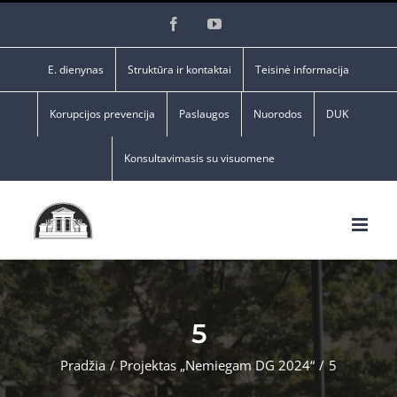
Skip
Facebook
YouTube
to
content
E. dienynas
Struktūra ir kontaktai
Teisinė informacija
Korupcijos prevencija
Paslaugos
Nuorodos
DUK
Konsultavimasis su visuomene
5
Pradžia
/
Projektas „Nemiegam DG 2024“
/
5